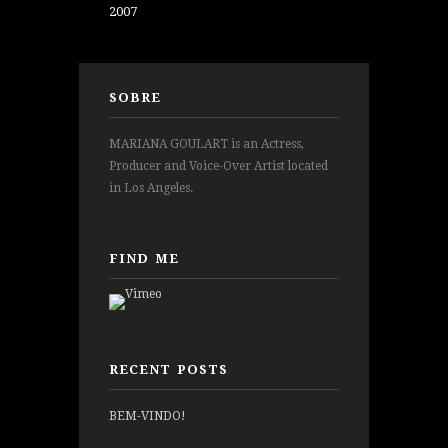
2007
SOBRE
MARIANA GOULART is an Actress,
Producer and Voice-Over Artist located
in Los Angeles.
FIND ME
RECENT POSTS
BEM-VINDO!